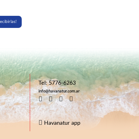
ecibirlas!
Tel: 5776-6263
info@havanatur.com.ar
Havanatur app