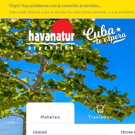
Oops! Hay problemas con la conexión al servidor...
Esto puede deberse a que el servidor ha caido temporalmente, o a un problema 
Hoteles
Traslados
CIUDAD
FECHA 