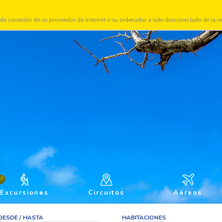
DÓLAR
de conexión de su proveedor de internet o su ordenador a sido desconectado de la re
Excursiones
Circuitos
Aéreos
DESDE / HASTA
HABITACIONES