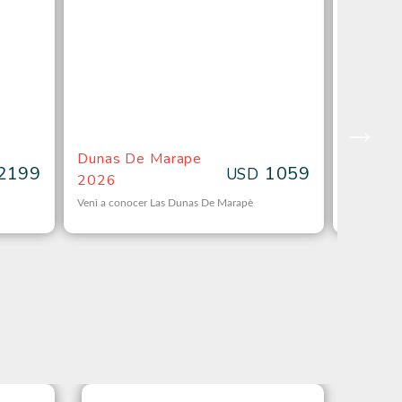
Dunas De Marape
Bayahi
2199
1059
USD
2026
Venì a conocer Las Dunas De Marapè
Vuela por C