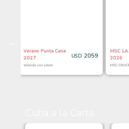
Verano Punta Cana
MSC L
599
2059
USD
2027
2026
Volando con Latam
MSC CRUC
Cuba a la Carta