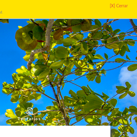
:
$
EURO/USD:
INICIAR SESIÓN
[X] Cerrar
d.
Tarifarios